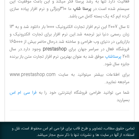
فعالیت دارد تنها به رشد پرستا فکر میکند و این باعث موفقیت این
سیستم شده است.در
پرستا شاپ
ما 310ویژگی و نرم افزار پیاده سازی
کرده ایم که یک بسته کامل می باشد.
تا سال 2007 این نرم افزار تجارت الکترونیک 1000 بار دانلود شد و به 13
زبان رسمی دنیا نیز ترجمه شد.این نرم افزار برای تجارت الکترونیک و
بازاریابی در دنیای وب طراحی و ساخته شد.درحال حاضر بیش از 165000
فروشگاه فعال در سراسر جهان برای
prestashop
وجود دارد.در سال
2011
پرستاشاپ
موفق شد به عنوان بهترین نرم افزار تجارت متن باز برنده
جایزه سال شود.
برای اطلاعات بیشتر میتوانید به سایت www.prestashop.com
مراجعه نمایید.
شما می توانید طراحی فروشگاه اینترنتی خود را به
فرا سی ام اس
بسپارید
تمامی حقوق مطالب، تصاویر و طرح قالب برای فرا سی ام اس محفوظ است، نقل و
استفاده از آنها در سایت ها و نشریات تنها با ذکر منبع مجاز میباشد.