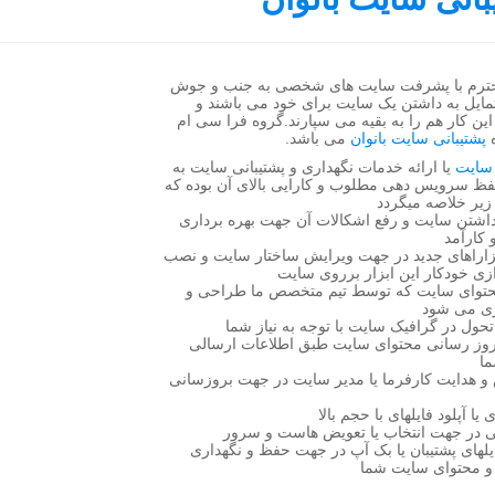
محترم با پشرفت سایت های شخصی به جنب و جوش
 تمایل به داشتن یک سایت برای خود می باشند و
این کار هم را به بقیه می سپارند.گروه فرا سی ام
ه
پشتیبانی سایت بانوان
می باشد.
 سایت
یا ارائه خدمات نگهداری و پشتیبانی سایت به
ظ سرویس دهی مطلوب و کارایی بالای آن بوده که
 زیر خلاصه میگردد
گهداشتن سایت و رفع اشکالات آن جهت بهره برداری
کارآمد
ابزاراهای جدید در جهت ویرایش ساختار سایت و نصب
ازی خودکار این ابزار برروی سایت
محتوای سایت که توسط تیم متخصص ما طراحی و
زی می شود
 تحول در گرافیک سایت با توجه به نیاز شما
بروز رسانی محتوای سایت طبق اطلاعات ارسالی
ا
و هدایت کارفرما یا مدیر سایت در جهت بروزسانی
 یا آپلود فایلهای با حجم بالا
یی در جهت انتخاب یا تعویض هاست و سرور
ایلهای پشتیبان یا بک آپ در جهت حفظ و نگهداری
و محتوای سایت شما